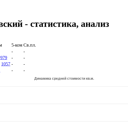
ский - статистика, анализ
м
5-ком
Св.пл.
-
-
979
-
-
1057
-
-
1
-
-